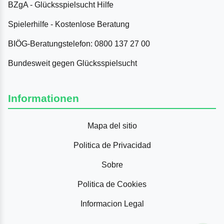
BZgA - Glücksspielsucht Hilfe
Spielerhilfe - Kostenlose Beratung
BIÖG-Beratungstelefon: 0800 137 27 00
Bundesweit gegen Glücksspielsucht
Informationen
Mapa del sitio
Politica de Privacidad
Sobre
Politica de Cookies
Informacion Legal