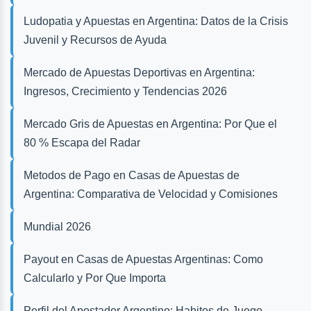
Ludopatia y Apuestas en Argentina: Datos de la Crisis
Juvenil y Recursos de Ayuda
Mercado de Apuestas Deportivas en Argentina:
Ingresos, Crecimiento y Tendencias 2026
Mercado Gris de Apuestas en Argentina: Por Que el
80 % Escapa del Radar
Metodos de Pago en Casas de Apuestas de
Argentina: Comparativa de Velocidad y Comisiones
Mundial 2026
Payout en Casas de Apuestas Argentinas: Como
Calcularlo y Por Que Importa
Perfil del Apostador Argentino: Habitos de Juego,