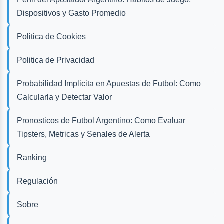
Dispositivos y Gasto Promedio
Politica de Cookies
Politica de Privacidad
Probabilidad Implicita en Apuestas de Futbol: Como
Calcularla y Detectar Valor
Pronosticos de Futbol Argentino: Como Evaluar
Tipsters, Metricas y Senales de Alerta
Ranking
Regulación
Sobre