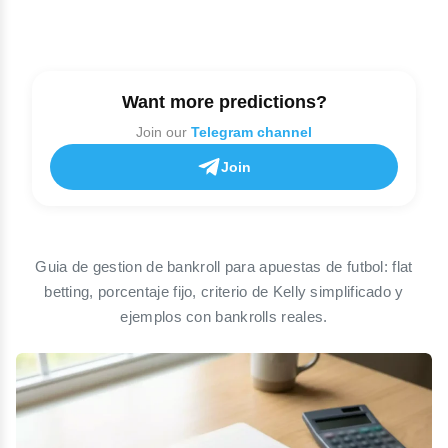
Want more predictions?
Join our
Telegram channel
Join
Guia de gestion de bankroll para apuestas de futbol: flat
betting, porcentaje fijo, criterio de Kelly simplificado y
ejemplos con bankrolls reales.