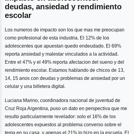
deudas, ansiedad y rendimiento
escolar
Los numeros de impacto son los que mas me preocupan
como profesional de esta industria. El 12% de los
adolescentes que apuestan quedo endeudado. El 69%
reporta ansiedad y malestar vinculados a la actividad.
Entre el 47% y el 49% reporta afectacion del sueno y del
rendimiento escolar. Estamos hablando de chicos de 13,
14, 15 anos con deudas y problemas de ansiedad por un
celular y una billetera digital.
Luciana Marino, coordinadora nacional de juventud de
Cruz Roja Argentina, puso un dato en perspectiva que me
resulto particularmente revelador: solo el 16% de los
adolescentes expuestos al problema converso sobre el
tema en su casa, y apenas el 21% lo hizo en la escuela. El