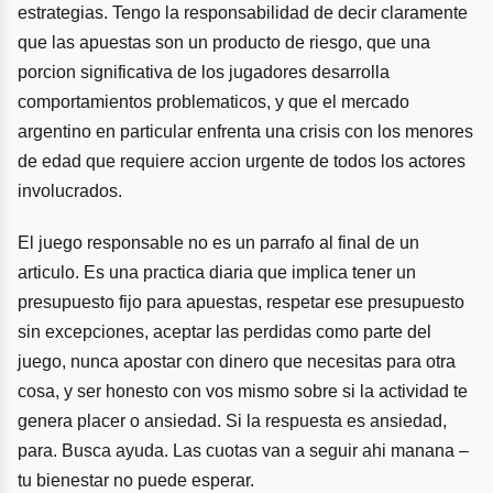
estrategias. Tengo la responsabilidad de decir claramente
que las apuestas son un producto de riesgo, que una
porcion significativa de los jugadores desarrolla
comportamientos problematicos, y que el mercado
argentino en particular enfrenta una crisis con los menores
de edad que requiere accion urgente de todos los actores
involucrados.
El juego responsable no es un parrafo al final de un
articulo. Es una practica diaria que implica tener un
presupuesto fijo para apuestas, respetar ese presupuesto
sin excepciones, aceptar las perdidas como parte del
juego, nunca apostar con dinero que necesitas para otra
cosa, y ser honesto con vos mismo sobre si la actividad te
genera placer o ansiedad. Si la respuesta es ansiedad,
para. Busca ayuda. Las cuotas van a seguir ahi manana –
tu bienestar no puede esperar.