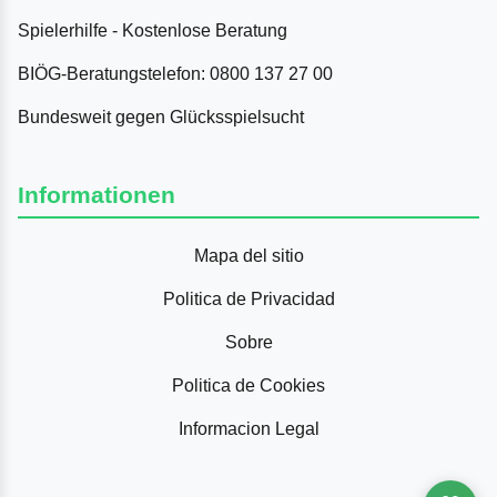
Spielerhilfe - Kostenlose Beratung
BIÖG-Beratungstelefon: 0800 137 27 00
Bundesweit gegen Glücksspielsucht
Informationen
Mapa del sitio
Politica de Privacidad
Sobre
Politica de Cookies
Informacion Legal