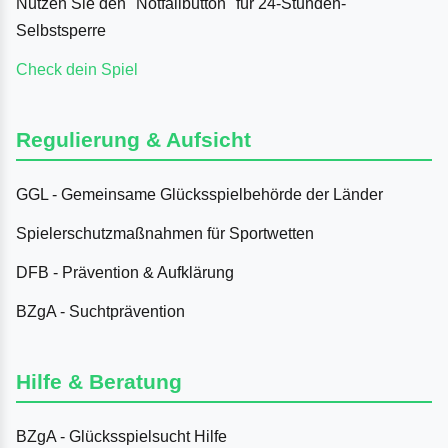
Nutzen Sie den "Notfallbutton" für 24-Stunden-
Selbstsperre
Check dein Spiel
Regulierung & Aufsicht
GGL - Gemeinsame Glücksspielbehörde der Länder
Spielerschutzmaßnahmen für Sportwetten
DFB - Prävention & Aufklärung
BZgA - Suchtprävention
Hilfe & Beratung
BZgA - Glücksspielsucht Hilfe