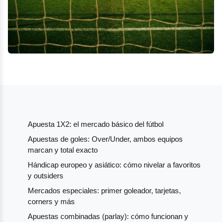
Apuesta 1X2: el mercado básico del fútbol
Apuestas de goles: Over/Under, ambos equipos
marcan y total exacto
Hándicap europeo y asiático: cómo nivelar a favoritos
y outsiders
Mercados especiales: primer goleador, tarjetas,
corners y más
Apuestas combinadas (parlay): cómo funcionan y