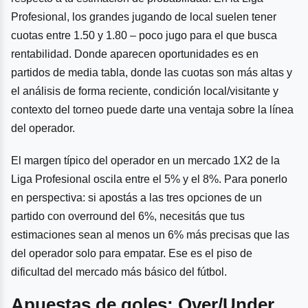
Profesional, los grandes jugando de local suelen tener
cuotas entre 1.50 y 1.80 – poco jugo para el que busca
rentabilidad. Donde aparecen oportunidades es en
partidos de media tabla, donde las cuotas son más altas y
el análisis de forma reciente, condición local/visitante y
contexto del torneo puede darte una ventaja sobre la línea
del operador.
El margen típico del operador en un mercado 1X2 de la
Liga Profesional oscila entre el 5% y el 8%. Para ponerlo
en perspectiva: si apostás a las tres opciones de un
partido con overround del 6%, necesitás que tus
estimaciones sean al menos un 6% más precisas que las
del operador solo para empatar. Ese es el piso de
dificultad del mercado más básico del fútbol.
Apuestas de goles: Over/Under,