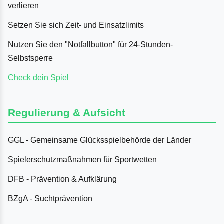
verlieren
Setzen Sie sich Zeit- und Einsatzlimits
Nutzen Sie den "Notfallbutton" für 24-Stunden-
Selbstsperre
Check dein Spiel
Regulierung & Aufsicht
GGL - Gemeinsame Glücksspielbehörde der Länder
Spielerschutzmaßnahmen für Sportwetten
DFB - Prävention & Aufklärung
BZgA - Suchtprävention