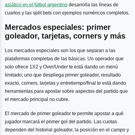
asiático en el fútbol argentino
desarrolla las líneas de
cuartos y las split bets con ejemplos numéricos completos.
Mercados especiales: primer
goleador, tarjetas, corners y más
Los mercados especiales son los que separan a las
plataformas completas de las básicas. Un operador que
solo ofrece 1X2 y Over/Under te está dando un menú
limitado; uno que despliega primer goleador, resultado
exacto, corners, tarjetas y entretiempo/final te está dando
herramientas para apostar sobre aspectos del partido que
el mercado principal no cubre.
El mercado de primer goleador te permite apostar a qué
jugador marcará el primer gol del partido. Las cuotas
dependen del historial goleador, la posición en el campo y