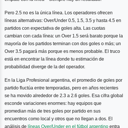
Pero 2.5 no es la única línea. Los operadores ofrecen
líneas alternativas: Over/Under 0.5, 1.5, 3.5 y hasta 4.5 en
partidos con expectativa de goles alta. Las cuotas
cambian con cada línea: un Over 1.5 será barato porque la
mayoría de los partidos terminan con dos goles o más; un
Over 3.5 pagará más porque es menos probable. El truco
está en encontrar la línea donde tu estimación de
probabilidad diverge de la del operador.
En la Liga Profesional argentina, el promedio de goles por
partido fluctúa entre temporadas, pero en años recientes
se ha movido alrededor de 2.3 a 2.6 goles. Esa cifra global
esconde variaciones enormes: hay equipos que
promedian más de tres goles por partido en sus
encuentros como local y otros que no llegan a dos. El
análisis de
líneas Over/Under en el fútbol argentino
entra