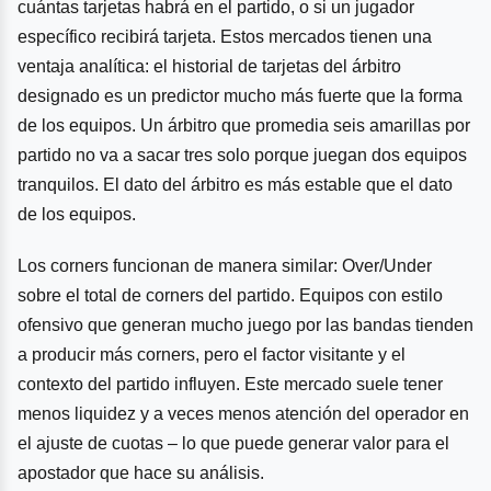
cuántas tarjetas habrá en el partido, o si un jugador
específico recibirá tarjeta. Estos mercados tienen una
ventaja analítica: el historial de tarjetas del árbitro
designado es un predictor mucho más fuerte que la forma
de los equipos. Un árbitro que promedia seis amarillas por
partido no va a sacar tres solo porque juegan dos equipos
tranquilos. El dato del árbitro es más estable que el dato
de los equipos.
Los corners funcionan de manera similar: Over/Under
sobre el total de corners del partido. Equipos con estilo
ofensivo que generan mucho juego por las bandas tienden
a producir más corners, pero el factor visitante y el
contexto del partido influyen. Este mercado suele tener
menos liquidez y a veces menos atención del operador en
el ajuste de cuotas – lo que puede generar valor para el
apostador que hace su análisis.