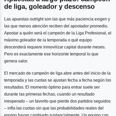
de liga, goleador y descenso
Las apuestas outright son las que más paciencia exigen y
las que menos atención reciben del apostador promedio.
Apostar a quién será el campeón de la Liga Profesional, el
máximo goleador de la temporada o qué equipo
descenderá requiere inmovilizar capital durante meses.
Pero es exactamente ese horizonte temporal lo que
genera valor.
El mercado de campeón de liga abre antes del inicio de la
temporada y las cuotas se ajustan fecha a fecha según los
resultados. El momento óptimo para entrar suele ser
durante las primeras fechas, cuando un resultado
inesperado – un favorito que pierde dos partidos seguidos
– infla las cuotas sin que las probabilidades reales del
equipo hayan cambiado sustancialmente. Un equipo con