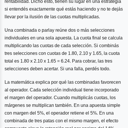
rentabilidad. Dicho esto, tienen su lugar en una estrategia
si entendés exactamente qué estás haciendo y no te dejás
llevar por la ilusión de las cuotas multiplicadas.
Una combinada o parlay reúne dos o más selecciones
individuales en una sola apuesta. La cuota final se calcula
multiplicando las cuotas de cada selección. Si combinás
tres selecciones con cuotas de 1.80, 2.10 y 1.65, la cuota
total es 1.80 x 2.10 x 1.65 = 6.24. Para cobrar, las tres
selecciones deben acertar. Si una falla, perdés todo.
La matemática explica por qué las combinadas favorecen
al operador. Cada selección individual tiene incorporado
el margen del operador. Cuando multiplicás cuotas, los
márgenes se multiplican también. En una apuesta simple
con margen del 5%, el operador retiene el 5%. En una
combinada de tres patas con el mismo margen, el efecto