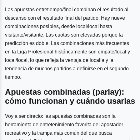
Las apuestas entretiempo/final combinan el resultado al
descanso con el resultado final del partido. Hay nueve
combinaciones posibles, desde local/local hasta
visitante/visitante. Las cuotas son elevadas porque la
predicción es doble. Las combinaciones más frecuentes
en la Liga Profesional históricamente son empate/local y
local/local, lo que refleja la ventaja de localía y la
tendencia de muchos partidos a definirse en el segundo
tiempo.
Apuestas combinadas (parlay):
cómo funcionan y cuándo usarlas
Voy a ser directo: las apuestas combinadas son la
herramienta de entretenimiento favorita del apostador
recreativo y la trampa más común del que busca