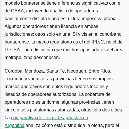
modelo bonaerense tiene diferencias significativas con el
de CABA, incluyendo una lista de operadores
parcialmente distinta y una estructura impositiva propia.
Algunos operadores tienen licencia en ambas
jurisdicciones; otros solo en una. Si vivís en el conurbano
bonaerense, tu marco regulatorio es el del IPLyC, no el de
LOTBA – una distinción que muchos apostadores del área
metropolitana desconocen.
Córdoba, Mendoza, Santa Fe, Neuquén, Entre Ríos,
Tucumán y varias otras provincias tienen sus propios
marcos operativos con entes reguladores locales y
listados de operadores autorizados. La cobertura de
operadores no es uniforme: algunas provincias tienen
cinco o seis plataformas autorizadas, otras solo dos o tres.
La
comparativa de casas de apuestas en
Argentina
analiza cómo está distribuida la oferta, pero el