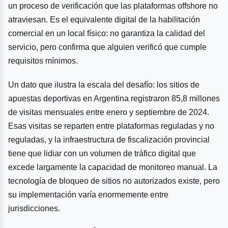
un proceso de verificación que las plataformas offshore no
atraviesan. Es el equivalente digital de la habilitación
comercial en un local físico: no garantiza la calidad del
servicio, pero confirma que alguien verificó que cumple
requisitos mínimos.
Un dato que ilustra la escala del desafío: los sitios de
apuestas deportivas en Argentina registraron 85,8 millones
de visitas mensuales entre enero y septiembre de 2024.
Esas visitas se reparten entre plataformas reguladas y no
reguladas, y la infraestructura de fiscalización provincial
tiene que lidiar con un volumen de tráfico digital que
excede largamente la capacidad de monitoreo manual. La
tecnología de bloqueo de sitios no autorizados existe, pero
su implementación varía enormemente entre
jurisdicciones.