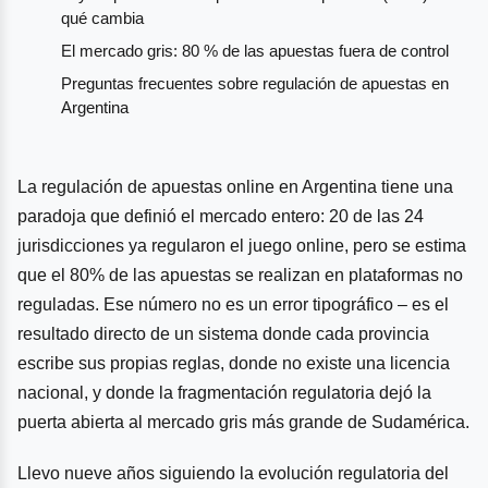
qué cambia
El mercado gris: 80 % de las apuestas fuera de control
Preguntas frecuentes sobre regulación de apuestas en
Argentina
La regulación de apuestas online en Argentina tiene una
paradoja que definió el mercado entero: 20 de las 24
jurisdicciones ya regularon el juego online, pero se estima
que el 80% de las apuestas se realizan en plataformas no
reguladas. Ese número no es un error tipográfico – es el
resultado directo de un sistema donde cada provincia
escribe sus propias reglas, donde no existe una licencia
nacional, y donde la fragmentación regulatoria dejó la
puerta abierta al mercado gris más grande de Sudamérica.
Llevo nueve años siguiendo la evolución regulatoria del