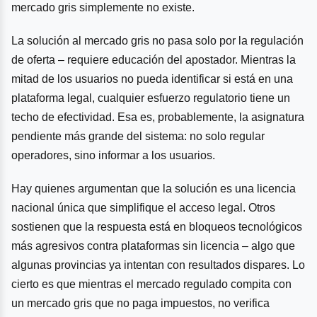
mercado gris simplemente no existe.
La solución al mercado gris no pasa solo por la regulación
de oferta – requiere educación del apostador. Mientras la
mitad de los usuarios no pueda identificar si está en una
plataforma legal, cualquier esfuerzo regulatorio tiene un
techo de efectividad. Esa es, probablemente, la asignatura
pendiente más grande del sistema: no solo regular
operadores, sino informar a los usuarios.
Hay quienes argumentan que la solución es una licencia
nacional única que simplifique el acceso legal. Otros
sostienen que la respuesta está en bloqueos tecnológicos
más agresivos contra plataformas sin licencia – algo que
algunas provincias ya intentan con resultados dispares. Lo
cierto es que mientras el mercado regulado compita con
un mercado gris que no paga impuestos, no verifica