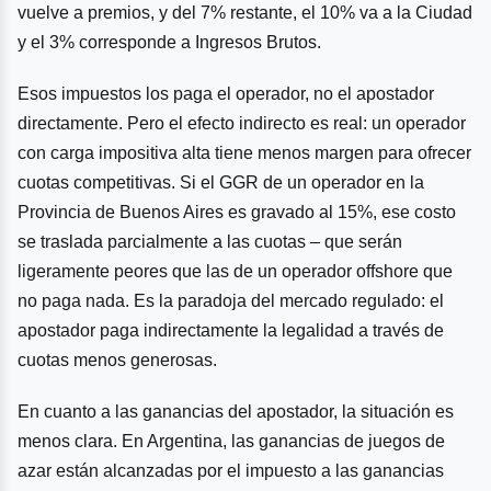
vuelve a premios, y del 7% restante, el 10% va a la Ciudad
y el 3% corresponde a Ingresos Brutos.
Esos impuestos los paga el operador, no el apostador
directamente. Pero el efecto indirecto es real: un operador
con carga impositiva alta tiene menos margen para ofrecer
cuotas competitivas. Si el GGR de un operador en la
Provincia de Buenos Aires es gravado al 15%, ese costo
se traslada parcialmente a las cuotas – que serán
ligeramente peores que las de un operador offshore que
no paga nada. Es la paradoja del mercado regulado: el
apostador paga indirectamente la legalidad a través de
cuotas menos generosas.
En cuanto a las ganancias del apostador, la situación es
menos clara. En Argentina, las ganancias de juegos de
azar están alcanzadas por el impuesto a las ganancias