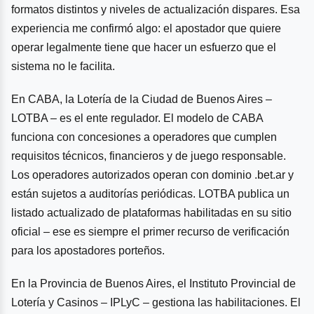
formatos distintos y niveles de actualización dispares. Esa
experiencia me confirmó algo: el apostador que quiere
operar legalmente tiene que hacer un esfuerzo que el
sistema no le facilita.
En CABA, la Lotería de la Ciudad de Buenos Aires –
LOTBA – es el ente regulador. El modelo de CABA
funciona con concesiones a operadores que cumplen
requisitos técnicos, financieros y de juego responsable.
Los operadores autorizados operan con dominio .bet.ar y
están sujetos a auditorías periódicas. LOTBA publica un
listado actualizado de plataformas habilitadas en su sitio
oficial – ese es siempre el primer recurso de verificación
para los apostadores porteños.
En la Provincia de Buenos Aires, el Instituto Provincial de
Lotería y Casinos – IPLyC – gestiona las habilitaciones. El