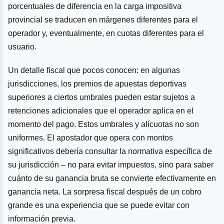
porcentuales de diferencia en la carga impositiva
provincial se traducen en márgenes diferentes para el
operador y, eventualmente, en cuotas diferentes para el
usuario.
Un detalle fiscal que pocos conocen: en algunas
jurisdicciones, los premios de apuestas deportivas
superiores a ciertos umbrales pueden estar sujetos a
retenciones adicionales que el operador aplica en el
momento del pago. Estos umbrales y alícuotas no son
uniformes. El apostador que opera con montos
significativos debería consultar la normativa específica de
su jurisdicción – no para evitar impuestos, sino para saber
cuánto de su ganancia bruta se convierte efectivamente en
ganancia neta. La sorpresa fiscal después de un cobro
grande es una experiencia que se puede evitar con
información previa.