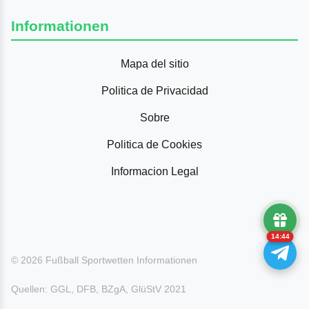
Informationen
Mapa del sitio
Politica de Privacidad
Sobre
Politica de Cookies
Informacion Legal
14:43
© 2026 Fußball Sportwetten Informationen
Quellen: GGL, DFB, BZgA, GlüStV 2021