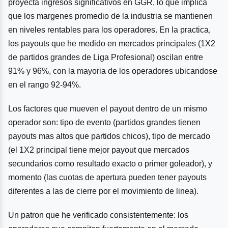
proyecta ingresos significativos en GGR, lo que implica
que los margenes promedio de la industria se mantienen
en niveles rentables para los operadores. En la practica,
los payouts que he medido en mercados principales (1X2
de partidos grandes de Liga Profesional) oscilan entre
91% y 96%, con la mayoria de los operadores ubicandose
en el rango 92-94%.
Los factores que mueven el payout dentro de un mismo
operador son: tipo de evento (partidos grandes tienen
payouts mas altos que partidos chicos), tipo de mercado
(el 1X2 principal tiene mejor payout que mercados
secundarios como resultado exacto o primer goleador), y
momento (las cuotas de apertura pueden tener payouts
diferentes a las de cierre por el movimiento de linea).
Un patron que he verificado consistentemente: los