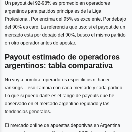
Un payout del 92-93% es promedio en operadores
argentinos para partidos principales de la Liga
Profesional. Por encima del 95% es excelente. Por debajo
del 90% es caro. La referencia que uso: si el payout de un
mercado esta por debajo del 90%, busco el mismo partido
en otro operador antes de apostar.
Payout estimado de operadores
argentinos: tabla comparativa
No voy a nombrar operadores especificos ni hacer
rankings – eso cambia con cada mercado y cada partido.
Lo que si puedo darte es el rango de payouts que he
observado en el mercado argentino regulado y las
tendencias generales.
El mercado online de apuestas deportivas en Argentina