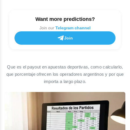
Want more predictions?
Join our
Telegram channel
Join
Que es el payout en apuestas deportivas, como calcularlo,
que porcentaje ofrecen los operadores argentinos y por que
importa a largo plazo.