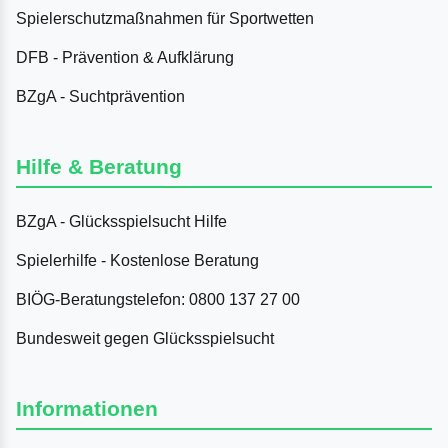
Spielerschutzmaßnahmen für Sportwetten
DFB - Prävention & Aufklärung
BZgA - Suchtprävention
Hilfe & Beratung
BZgA - Glücksspielsucht Hilfe
Spielerhilfe - Kostenlose Beratung
BIÖG-Beratungstelefon: 0800 137 27 00
Bundesweit gegen Glücksspielsucht
Informationen