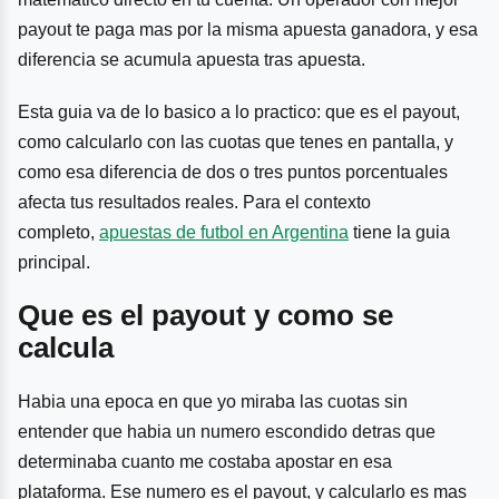
payout te paga mas por la misma apuesta ganadora, y esa
diferencia se acumula apuesta tras apuesta.
Esta guia va de lo basico a lo practico: que es el payout,
como calcularlo con las cuotas que tenes en pantalla, y
como esa diferencia de dos o tres puntos porcentuales
afecta tus resultados reales. Para el contexto
completo,
apuestas de futbol en Argentina
tiene la guia
principal.
Que es el payout y como se
calcula
Habia una epoca en que yo miraba las cuotas sin
entender que habia un numero escondido detras que
determinaba cuanto me costaba apostar en esa
plataforma. Ese numero es el payout, y calcularlo es mas