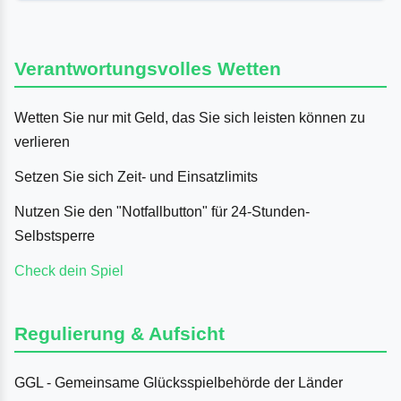
Verantwortungsvolles Wetten
Wetten Sie nur mit Geld, das Sie sich leisten können zu
verlieren
Setzen Sie sich Zeit- und Einsatzlimits
Nutzen Sie den "Notfallbutton" für 24-Stunden-
Selbstsperre
Check dein Spiel
Regulierung & Aufsicht
GGL - Gemeinsame Glücksspielbehörde der Länder