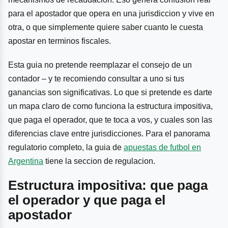
para el apostador que opera en una jurisdiccion y vive en
otra, o que simplemente quiere saber cuanto le cuesta
apostar en terminos fiscales.
Esta guia no pretende reemplazar el consejo de un
contador – y te recomiendo consultar a uno si tus
ganancias son significativas. Lo que si pretende es darte
un mapa claro de como funciona la estructura impositiva,
que paga el operador, que te toca a vos, y cuales son las
diferencias clave entre jurisdicciones. Para el panorama
regulatorio completo, la guia de
apuestas de futbol en
Argentina
tiene la seccion de regulacion.
Estructura impositiva: que paga
el operador y que paga el
apostador