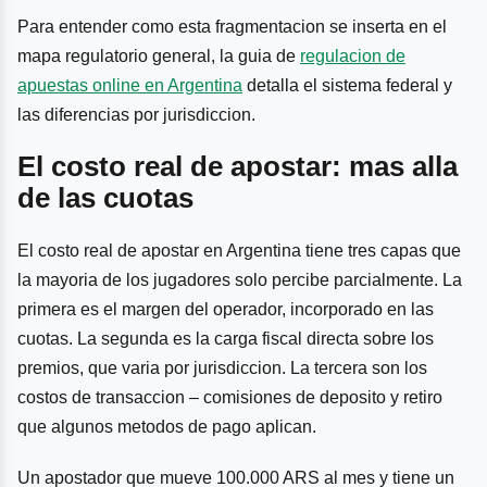
Para entender como esta fragmentacion se inserta en el
mapa regulatorio general, la guia de
regulacion de
apuestas online en Argentina
detalla el sistema federal y
las diferencias por jurisdiccion.
El costo real de apostar: mas alla
de las cuotas
El costo real de apostar en Argentina tiene tres capas que
la mayoria de los jugadores solo percibe parcialmente. La
primera es el margen del operador, incorporado en las
cuotas. La segunda es la carga fiscal directa sobre los
premios, que varia por jurisdiccion. La tercera son los
costos de transaccion – comisiones de deposito y retiro
que algunos metodos de pago aplican.
Un apostador que mueve 100.000 ARS al mes y tiene un