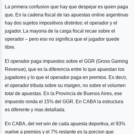
La primera confusion que hay que despejar es quien paga
que. En la cadena fiscal de las apuestas online argentinas
hay dos sujetos impositivos distintos: el operador y el
jugador. La mayoria de la carga fiscal recae sobre el
operador – pero eso no significa que el jugador quede
libre.
El operador paga impuestos sobre el GGR (Gross Gaming
Revenue), que es la diferencia entre lo que apuestan los
jugadores y lo que el operador paga en premios. Es decir,
el operador tributa sobre su margen, no sobre el volumen
total de apuestas. En la Provincia de Buenos Aires, ese
impuesto ronda el 15% del GGR. En CABA la estructura
es diferente y mas detallada.
En CABA, del net win de cada apuesta deportiva, el 93%
vuelve a premios y el 7% restante es la porcion que