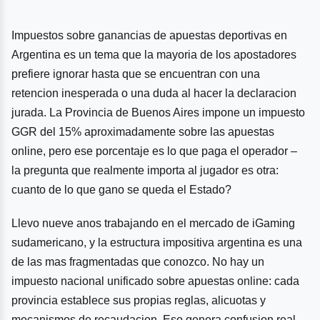
Impuestos sobre ganancias de apuestas deportivas en
Argentina es un tema que la mayoria de los apostadores
prefiere ignorar hasta que se encuentran con una
retencion inesperada o una duda al hacer la declaracion
jurada. La Provincia de Buenos Aires impone un impuesto
GGR del 15% aproximadamente sobre las apuestas
online, pero ese porcentaje es lo que paga el operador –
la pregunta que realmente importa al jugador es otra:
cuanto de lo que gano se queda el Estado?
Llevo nueve anos trabajando en el mercado de iGaming
sudamericano, y la estructura impositiva argentina es una
de las mas fragmentadas que conozco. No hay un
impuesto nacional unificado sobre apuestas online: cada
provincia establece sus propias reglas, alicuotas y
mecanismos de recaudacion. Eso genera confusion real