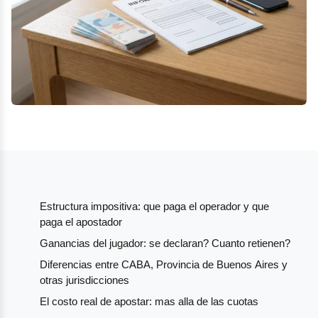
Estructura impositiva: que paga el operador y que
paga el apostador
Ganancias del jugador: se declaran? Cuanto retienen?
Diferencias entre CABA, Provincia de Buenos Aires y
otras jurisdicciones
El costo real de apostar: mas alla de las cuotas