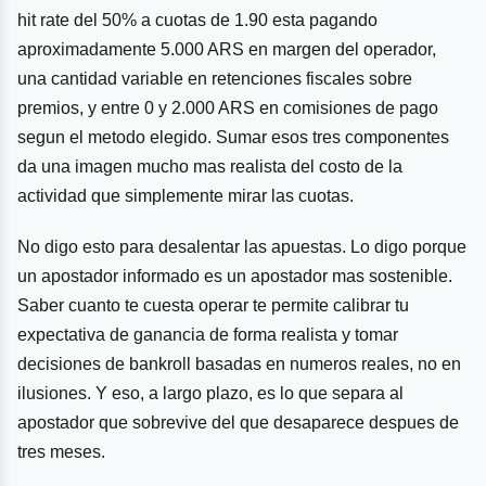
hit rate del 50% a cuotas de 1.90 esta pagando
aproximadamente 5.000 ARS en margen del operador,
una cantidad variable en retenciones fiscales sobre
premios, y entre 0 y 2.000 ARS en comisiones de pago
segun el metodo elegido. Sumar esos tres componentes
da una imagen mucho mas realista del costo de la
actividad que simplemente mirar las cuotas.
No digo esto para desalentar las apuestas. Lo digo porque
un apostador informado es un apostador mas sostenible.
Saber cuanto te cuesta operar te permite calibrar tu
expectativa de ganancia de forma realista y tomar
decisiones de bankroll basadas en numeros reales, no en
ilusiones. Y eso, a largo plazo, es lo que separa al
apostador que sobrevive del que desaparece despues de
tres meses.